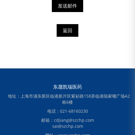
发送邮件
返回
东晟凯瑞医药
地址：上海市浦东新区临港新片区紫衫路158弄临港陆家嘴广场A2
栋6楼
电话：021-68160230
邮箱：cdjiang@szchp.com
sai@szchp.com