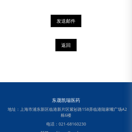
发送邮件
返回
东晟凯瑞医药
地址：上海市浦东新区临港新片区紫衫路158弄临港陆家嘴广场A2
栋6楼
电话：021-68160230