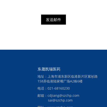
发送邮件
东晟凯瑞医药
地址：上海市浦东新区临港新片区紫衫路
158弄临港陆家嘴广场A2栋6楼
电话：021-68160230
邮箱：cdjiang@szchp.com
sai@szchp.com