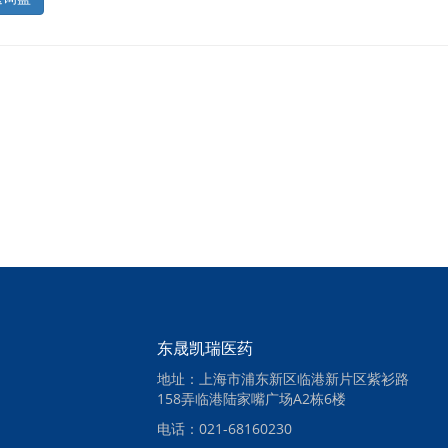
东晟凯瑞医药
地址：上海市浦东新区临港新片区紫衫路
158弄临港陆家嘴广场A2栋6楼
电话：021-68160230