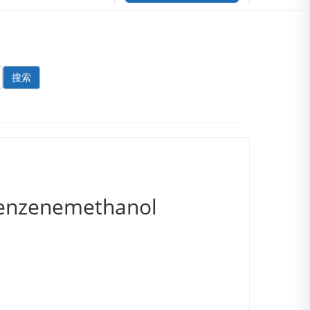
搜索
benzenemethanol