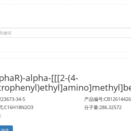
lphaR)-alpha-[[[2-(4-
trophenyl)ethyl]amino]methyl]
223673-34-5
产品编号:CB12614426
:C16H18N2O3
分子量:286.32572
：
送询盘